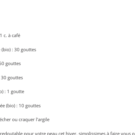
 c. à café
 (bio) : 30 gouttes
 60 gouttes
: 30 gouttes
) : 1 goutte
ée (bio) : 10 gouttes
écher ou craquer l'argile
redoutable pour votre peau cet hiver, simplissimes à faire vous ou