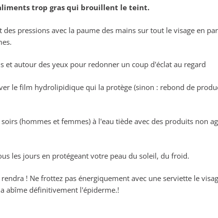
liments trop gras qui brouillent le teint.
nt des pressions avec la paume des mains sur tout le visage en pa
mes.
us et autour des yeux pour redonner un coup d'éclat au regard
er le film hydrolipidique qui la protège (sinon : rebond de prod
soirs (hommes et femmes) à l'eau tiède avec des produits non agr
tous les jours en protégeant votre peau du soleil, du froid.
e rendra ! Ne frottez pas énergiquement avec une serviette le vis
la abîme définitivement l'épiderme.!