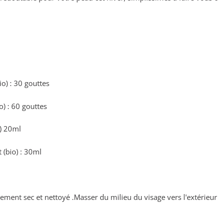
io) : 30 gouttes
o) : 60 gouttes
o) 20ml
 (bio) : 30ml
.
itement sec et nettoyé .Masser du milieu du visage vers l'extérieu