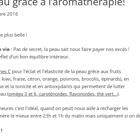
u grâce à l’aromathérapie!
bre 2016
e plus belle !
e vie
: Pas de secret, la peau sait nous faire payer nos excès !
eflet d'un bon équilibre intérieur.
nes C
pour l'éclat et l'élasticité de la peau grêce aux fruits
wi, fraise, citron, orange, poivrons, brocolis, épinards), en
e et la tonicité et en antioxydants qui permettent de lutter
eau (
oméga 3 et 6, caroténoides, flavonoides, thé vert…
).
ures c'est l'idéal, quand on peut) nous aide à recharger les
égénère le mieux entre 23h et 1h du matin mais uniquement si on do
!