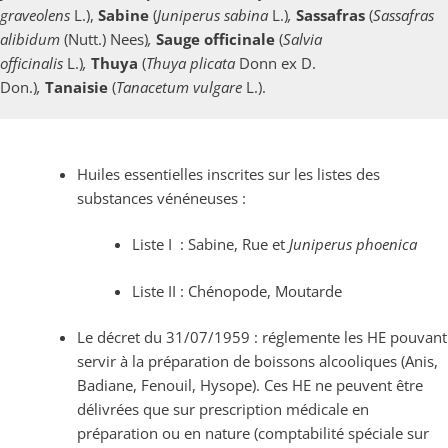
graveolens
L.),
Sabine
(
Juniperus sabina
L.)
,
Sassafras
(
Sassafras
alibidum
(Nutt.) Nees)
,
Sauge officinale
(
Salvia
officinalis
L.)
,
Thuya
(
Thuya plicata
Donn ex D.
Don.)
,
Tanaisie
(
Tanacetum vulgare
L.).
Huiles essentielles inscrites sur les listes des
substances vénéneuses :
Liste I : Sabine, Rue et
Juniperus phoenica
Liste II : Chénopode, Moutarde
Le décret du 31/07/1959 : réglemente les HE pouvant
servir à la préparation de boissons alcooliques (Anis,
Badiane, Fenouil, Hysope). Ces HE ne peuvent être
délivrées que sur prescription médicale en
préparation ou en nature (comptabilité spéciale sur