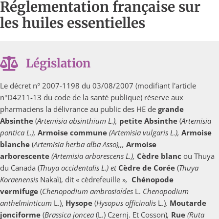
Réglementation française sur
les huiles essentielles
Législation
Le décret n° 2007-1198 du 03/08/2007 (modifiant l'article
n°D4211-13 du code de la santé publique) réserve aux
pharmaciens la délivrance au public des HE de
grande
Absinthe
(
Artemisia absinthium L.),
petite Absinthe
(
Artemisia
pontica L.),
Armoise
commune
(Artemisia vulgaris L.),
Armoise
blanche
(
Artemisia herba alba Asso),,,
Armoise
arborescente
(Artemisia arborescens L.),
Cèdre
blanc
ou Thuya
du Canada (
Thuya occidentalis L.) et
Cèdre de Corée
(
Thuya
Koraenensis
Nakaï), dit « cèdrefeuille »
,
Chénopode
vermifuge
(
Chenopodium ambrosioïdes
L.
Chenopodium
anthelminticum
L.),
Hysope
(
Hysopus officinalis
L.)
,
Moutarde
jonciforme
(
Brassica joncea
(L.) Czernj. Et Cosson)
,
Rue
(Ruta