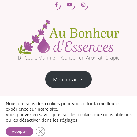
Me contacter
Mentions légales
Conditions générales de vente
Nous utilisons des cookies pour vous offrir la meilleure
expérience sur notre site.
Politique de confidentialité
Découvrez la nouvelle boutique aroma
Vous pouvez en savoir plus sur les cookies que nous utilisons
ou les désactiver dans les
réglages
.
Ce site et l’ensemble des conseils ne se substituent en aucun cas à une consultation
Fermer la bannière des cookies GDPR
Accepter
médicale, cette dernière permettant de poser un diagnostic sur une pathologie donnée et