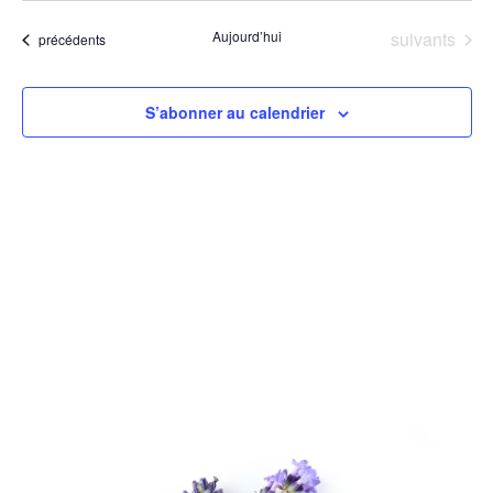
par
une
vu
con
Évènements
Aujourd’hui
suivants
Évènements
précédents
date.
Év
S’abonner au calendrier