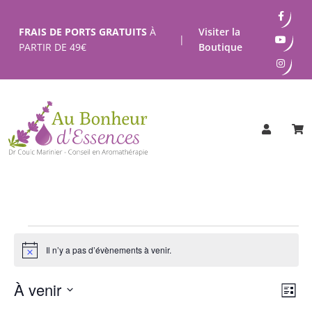
Passer
au
FRAIS DE PORTS GRATUITS
À
Visiter la
|
contenu
PARTIR DE
49
€
Boutique
Évènements
Il n’y a pas d’évènements à venir.
Notice
Nav
Na
À venir
Liste
de
Sélectionnez