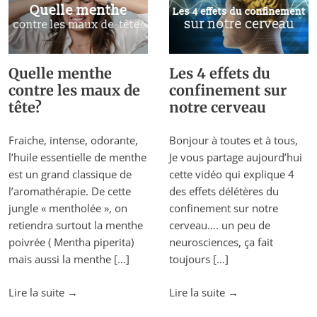
d’ylang-
d’année?"
ylang?"
Quelle menthe
Les 4 effets du
contre les maux de
confinement sur
tête?
notre cerveau
Fraiche, intense, odorante,
Bonjour à toutes et à tous,
l’huile essentielle de menthe
Je vous partage aujourd’hui
est un grand classique de
cette vidéo qui explique 4
l’aromathérapie. De cette
des effets délétères du
jungle « mentholée », on
confinement sur notre
retiendra surtout la menthe
cerveau…. un peu de
poivrée ( Mentha piperita)
neurosciences, ça fait
mais aussi la menthe […]
toujours […]
"Quelle
"Les
Lire la suite
→
Lire la suite
→
menthe
4