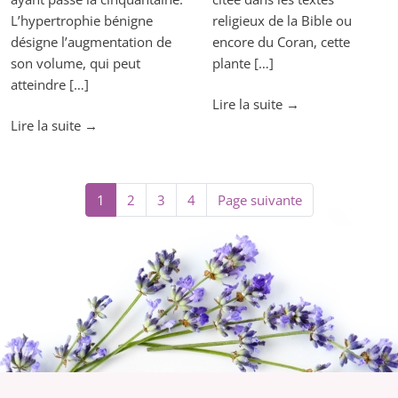
L’hypertrophie bénigne
religieux de la Bible ou
désigne l’augmentation de
encore du Coran, cette
son volume, qui peut
plante […]
atteindre […]
"Quel
Lire la suite
→
"La
myrte
Lire la suite
→
prostate,
pour
un
ma
problème
toux?"
1
2
3
4
Page suivante
de
taille"