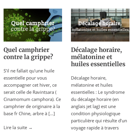
contre
effets
les
du
maux
confinement
de
sur
tête?"
notre
cerveau"
Quel camphrier
Décalage horaire,
contre la grippe?
mélatonine et
huiles essentielles
S’il ne fallait qu’une huile
essentielle pour vous
Décalage horaire,
accompagner cet hiver, ce
mélatonine et huiles
serait celle de Ravintsara (
essentielles : Le syndrome
Cinamomum camphora). Ce
du décalage horaire (en
camphrier de originaire à la
anglais jet lag) est une
base fr Chine, arbre à […]
condition physiologique
particulière qui résulte d’un
"Quel
Lire la suite
→
voyage rapide à travers