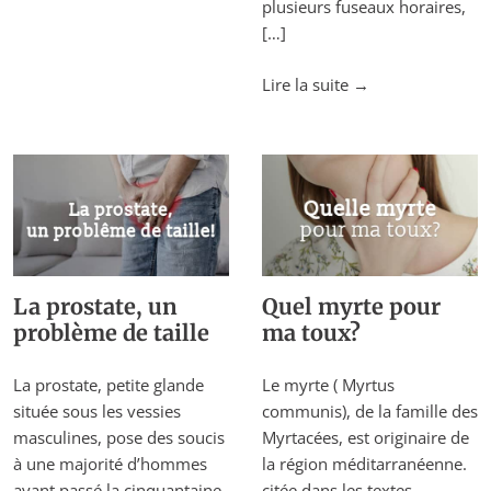
camphrier
plusieurs fuseaux horaires,
contre
[…]
la
grippe?"
"Décalage
Lire la suite
→
horaire,
mélatonine et
huiles
essentielles"
La prostate, un
Quel myrte pour
problème de taille
ma toux?
La prostate, petite glande
Le myrte ( Myrtus
située sous les vessies
communis), de la famille des
masculines, pose des soucis
Myrtacées, est originaire de
à une majorité d’hommes
la région méditarranéenne.
ayant passé la cinquantaine.
citée dans les textes