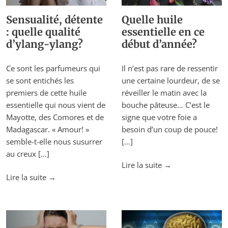
Sensualité, détente
Quelle huile
: quelle qualité
essentielle en ce
d’ylang-ylang?
début d’année?
Ce sont les parfumeurs qui
Il n’est pas rare de ressentir
se sont entichés les
une certaine lourdeur, de se
premiers de cette huile
réveiller le matin avec la
essentielle qui nous vient de
bouche pâteuse… C’est le
Mayotte, des Comores et de
signe que votre foie a
Madagascar. « Amour! »
besoin d’un coup de pouce!
semble-t-elle nous susurrer
[…]
au creux […]
"Quelle
Lire la suite
→
"Sensualité,
huile
Lire la suite
→
détente
essentielle
:
en
quelle
ce
qualité
début