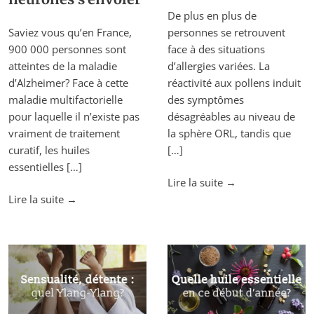
De plus en plus de
Saviez vous qu’en France,
personnes se retrouvent
900 000 personnes sont
face à des situations
atteintes de la maladie
d’allergies variées. La
d’Alzheimer? Face à cette
réactivité aux pollens induit
maladie multifactorielle
des symptômes
pour laquelle il n’existe pas
désagréables au niveau de
vraiment de traitement
la sphère ORL, tandis que
curatif, les huiles
[…]
essentielles […]
"Quelle
Lire la suite
→
"Alzheimer,
camomille
Lire la suite
→
ne
pour
laissez
vos
pas
allergies?"
vos
neurones
s’envoler"