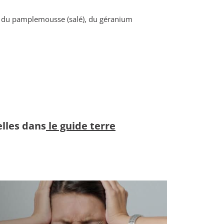
irez du pamplemousse (salé), du géranium
elles dans
le guide terre
Confér