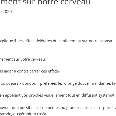
nement sur notre cerveau
e 2020
xplique 4 des effets délétères du confinement sur notre cerveau...
inement sur votre cerveau
 aider à contre carrer ces effets?
vos odeurs « doudou » préférées (ex orange douce, mandarine, lava
e en appelant vos proches visuellement tout en diffusant systéma
ouvent que possible sur de petites ou grandes surfaces corporels
garade, du géranium rosât.