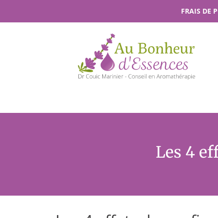
Passer
FRAIS DE 
au
contenu
Les 4 ef