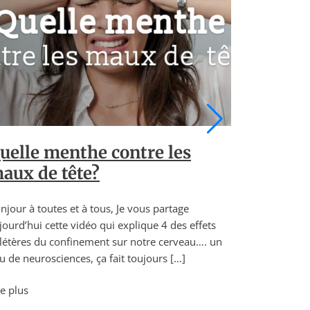
Bordea
de san
Bonjour à to
aujourd’hui 
délétères d
peu de neuro
Lire plus
uelle menthe contre les
aux de tête?
njour à toutes et à tous, Je vous partage
jourd’hui cette vidéo qui explique 4 des effets
létères du confinement sur notre cerveau…. un
u de neurosciences, ça fait toujours […]
re plus