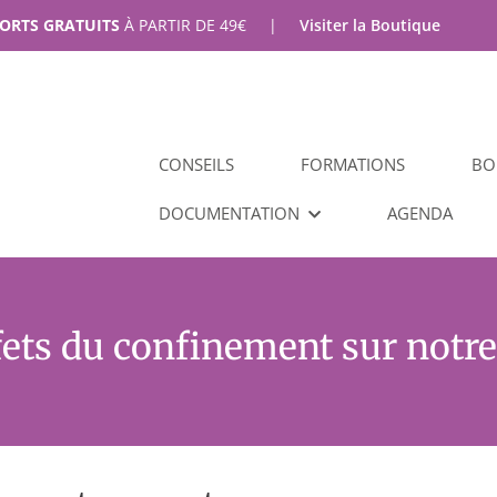
PORTS GRATUITS
À PARTIR DE
49
€
|
Visiter la Boutique
CONSEILS
FORMATIONS
BO
DOCUMENTATION
AGENDA
fets du confinement sur notr