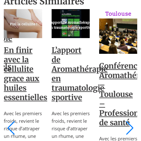
Articles Similaires
pie
En finir
L’apport
avec la
de
Conférenc
els
cellulite
Aromathérapie
Aromathér
grace aux
en
–
huiles
traumatologie
Toulouse
essentielles
sportive
–
Profession
Avec les premiers
Avec les premiers
froids, revient le
froids, revient le
de santé
risque d’attraper
risque d’attraper
un rhume, une
un rhume, une
Avec les premiers