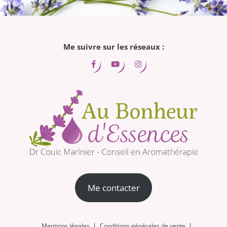
!"
Me suivre sur les réseaux :
Me contacter
Mentions légales
Conditions générales de vente