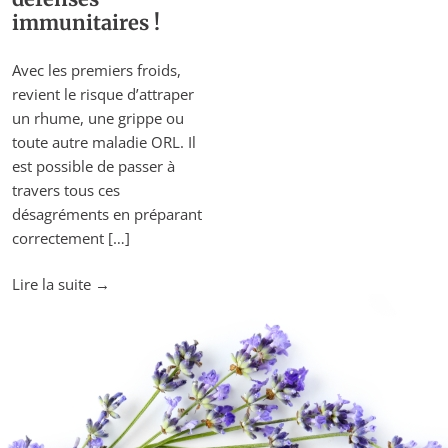
immunitaires !
Avec les premiers froids,
revient le risque d’attraper
un rhume, une grippe ou
toute autre maladie ORL. Il
est possible de passer à
travers tous ces
désagréments en préparant
correctement […]
"7
Lire la suite
→
Conseils
pour
renforcer
vos
défenses
immunitaires