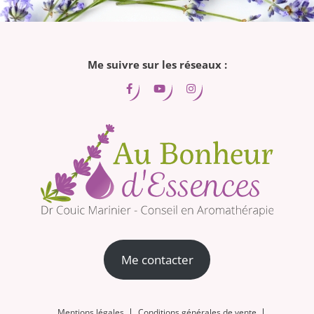
!"
Me suivre sur les réseaux :
Me contacter
Mentions légales
Conditions générales de vente