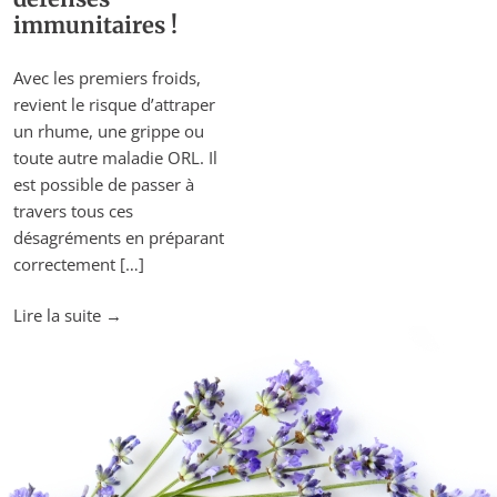
immunitaires !
Avec les premiers froids,
revient le risque d’attraper
un rhume, une grippe ou
toute autre maladie ORL. Il
est possible de passer à
travers tous ces
désagréments en préparant
correctement […]
"7
Lire la suite
→
Conseils
pour
renforcer
vos
défenses
immunitaires