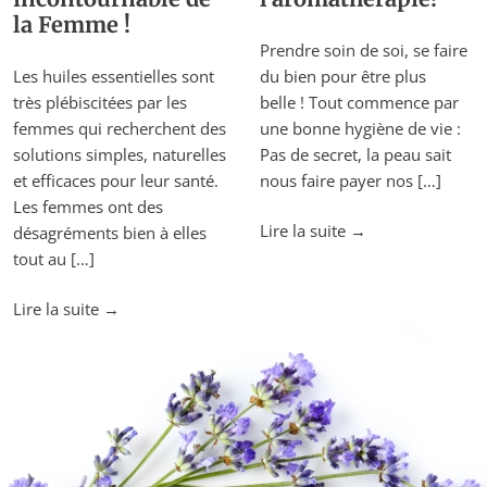
la Femme !
Prendre soin de soi, se faire
Les huiles essentielles sont
du bien pour être plus
très plébiscitées par les
belle ! Tout commence par
femmes qui recherchent des
une bonne hygiène de vie :
solutions simples, naturelles
Pas de secret, la peau sait
et efficaces pour leur santé.
nous faire payer nos […]
Les femmes ont des
"Chouchoutez
Lire la suite
→
désagréments bien à elles
votre
tout au […]
peau
"Les
grâce
Lire la suite
→
huiles
à
essentielles
l’aromathérapie!"
incontournable
de
la
Femme