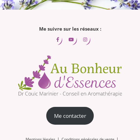
!"
Me suivre sur les réseaux :
Me contacter
Mentions légales
Conditions générales de vente