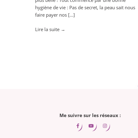
plus belle ! Tout commence par une bonne
hygiène de vie : Pas de secret, la peau sait nous
faire payer nos […]
"Chouchoutez
Lire la suite
→
votre
peau
grâce
à
l’aromathérapie!"
Me suivre sur les réseaux :