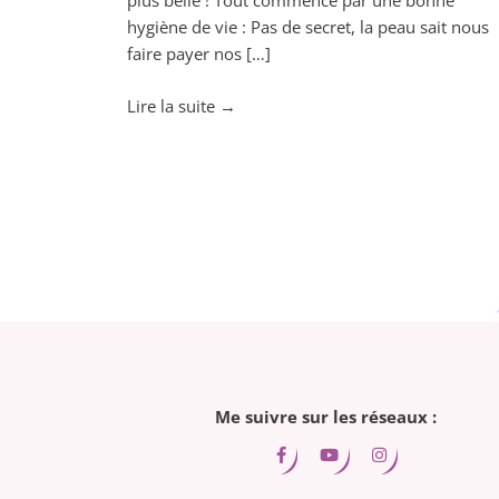
plus belle ! Tout commence par une bonne
hygiène de vie : Pas de secret, la peau sait nous
faire payer nos […]
"Chouchoutez
Lire la suite
→
votre
peau
grâce
à
l’aromathérapie!"
Me suivre sur les réseaux :