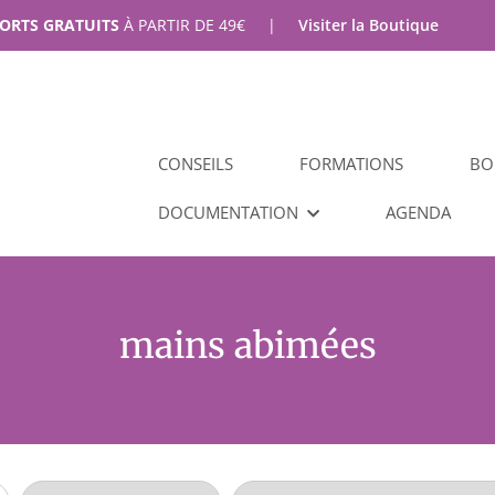
PORTS GRATUITS
À PARTIR DE
49
€
|
Visiter la Boutique
CONSEILS
FORMATIONS
BO
DOCUMENTATION
AGENDA
mains abimées