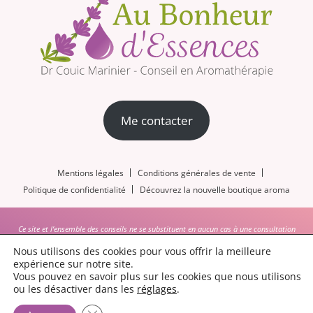
Me contacter
Mentions légales
Conditions générales de vente
Politique de confidentialité
Découvrez la nouvelle boutique aroma
Ce site et l’ensemble des conseils ne se substituent en aucun cas à une consultation
médicale, cette dernière permettant de poser un diagnostic sur une pathologie donnée et
Nous utilisons des cookies pour vous offrir la meilleure
d’en apprécier la gravité et/ou l’urgence. Les docteurs en pharmacie donnant les conseils
expérience sur notre site.
ainsi que les concepteurs du site dégagent toute responsabilité quant aux conséquences
Vous pouvez en savoir plus sur les cookies que nous utilisons
provenant d’un emploi abusif ou non de l’ensemble des informations données lors des
ou les désactiver dans les
réglages
.
conseils et sur le site internet.
Fermer la bannière des cookies GDPR