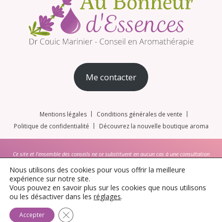
Me contacter
Mentions légales
Conditions générales de vente
Politique de confidentialité
Découvrez la nouvelle boutique aroma
Ce site et l’ensemble des conseils ne se substituent en aucun cas à une consultation
médicale, cette dernière permettant de poser un diagnostic sur une pathologie donnée et
Nous utilisons des cookies pour vous offrir la meilleure
d’en apprécier la gravité et/ou l’urgence. Les docteurs en pharmacie donnant les conseils
expérience sur notre site.
ainsi que les concepteurs du site dégagent toute responsabilité quant aux conséquences
Vous pouvez en savoir plus sur les cookies que nous utilisons
provenant d’un emploi abusif ou non de l’ensemble des informations données lors des
ou les désactiver dans les
réglages
.
conseils et sur le site internet.
Fermer la bannière des cookies GDPR
Accepter