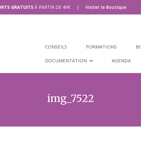
PORTS GRATUITS
À PARTIR DE
49
€
|
Visiter la Boutique
CONSEILS
FORMATIONS
B
DOCUMENTATION
AGENDA
img_7522