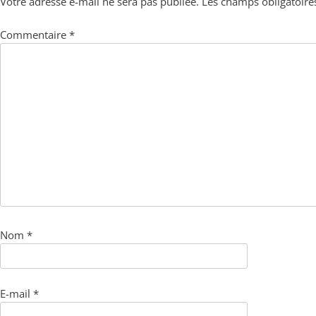
Votre adresse e-mail ne sera pas publiée.
Les champs obligatoire
Commentaire
*
Nom
*
E-mail
*