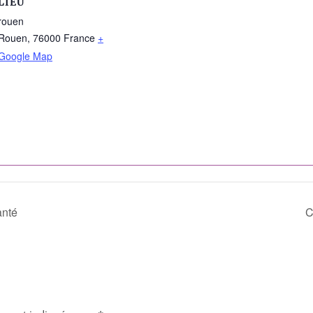
LIEU
rouen
Rouen
,
76000
France
+
Google Map
anté
C