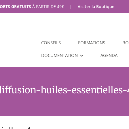
PORTS GRATUITS
À PARTIR DE
49
€
|
Visiter la Boutique
CONSEILS
FORMATIONS
BO
DOCUMENTATION
AGENDA
diffusion-huiles-essentielles-