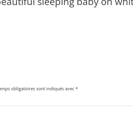
 beautiful sleeping baby on whi
amps obligatoires sont indiqués avec
*