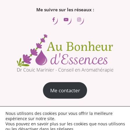
Me suivre sur les réseaux :
Me contacter
Mentions légales
Conditions générales de vente
Nous utilisons des cookies pour vous offrir la meilleure
expérience sur notre site.
Politique de confidentialité
Découvrez la nouvelle boutique aroma
Vous pouvez en savoir plus sur les cookies que nous utilisons
ou les désactiver dans les
réglages
.