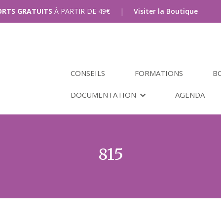
PORTS GRATUITS
À PARTIR DE
49
€
|
Visiter la Boutique
CONSEILS
FORMATIONS
B
DOCUMENTATION
AGENDA
815