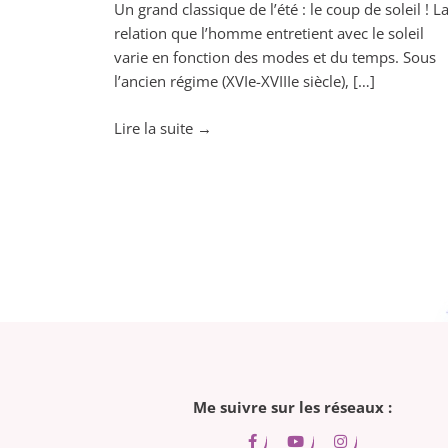
Un grand classique de l’été : le coup de soleil ! L
relation que l’homme entretient avec le soleil
varie en fonction des modes et du temps. Sous
l’ancien régime (XVIe-XVIIIe siècle), […]
"Apaisez
Lire la suite
→
vos
coups
de
soleil
avec
les
Huiles
essentielles"
Me suivre sur les réseaux :