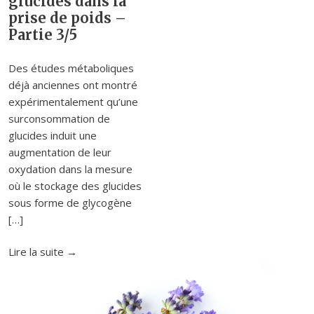
glucides dans la
prise de poids –
Partie 3/5
Des études métaboliques
déjà anciennes ont montré
expérimentalement qu’une
surconsommation de
glucides induit une
augmentation de leur
oxydation dans la mesure
où le stockage des glucides
sous forme de glycogène
[…]
"Le
Lire la suite
→
Sucre
:
Rôle