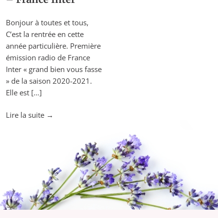
Bonjour à toutes et tous,
C’est la rentrée en cette
année particulière. Première
émission radio de France
Inter « grand bien vous fasse
» de la saison 2020-2021.
Elle est […]
"Vices
Lire la suite
→
et
vertus
des
huiles
essentielles
–
France
Inter"