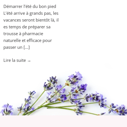
Démarrer l’été du bon pied
L’été arrive à grands pas, les
vacances seront bientôt là, il
es temps de préparer sa
trousse à pharmacie
naturelle et efficace pour
passer un […]
"La
Lire la suite
→
trousse
à
pharmacie
de
l’été"