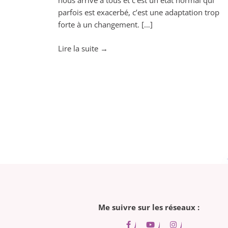
nous arrive à tous et c’est un état normal qui
parfois est exacerbé, c’est une adaptation trop
forte à un changement. […]
"Calmer
Lire la suite
→
le
stress
avec
les
huiles
essentielles!"
Me suivre sur les réseaux :