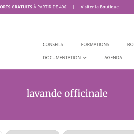
PORTS GRATUITS
À PARTIR DE
49
€
|
Visiter la Boutique
CONSEILS
FORMATIONS
BO
DOCUMENTATION
AGENDA
lavande officinale