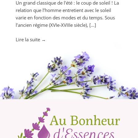
Un grand classique de l’été : le coup de soleil ! La
relation que l’homme entretient avec le soleil
varie en fonction des modes et du temps. Sous
l’ancien régime (XVIe-XVIIIe siècle), […]
"Apaisez
Lire la suite
→
vos
coups
de
soleil
avec
les
Huiles
essentielles"