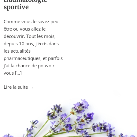
sportive
Comme vous le savez peut
être ou vous allez le
découvrir. Tout les mois,
depuis 10 ans, j’écris dans
les actualités
pharmaceutiques, et parfois
j’ai la chance de pouvoir
vous […]
"L’apport
Lire la suite
→
de
Aromathérapie
en
traumatologie
sportive"