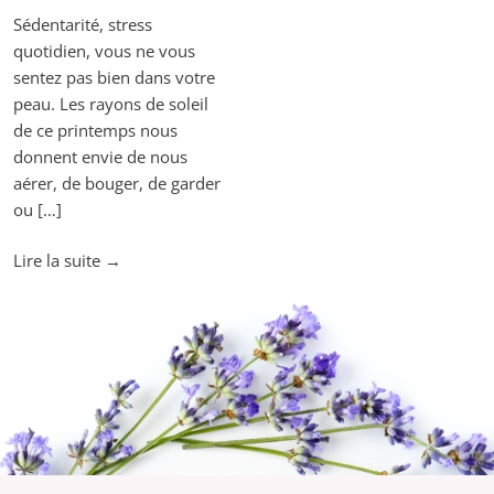
Sédentarité, stress
quotidien, vous ne vous
sentez pas bien dans votre
peau. Les rayons de soleil
de ce printemps nous
donnent envie de nous
aérer, de bouger, de garder
ou […]
"L’aromathérapie
Lire la suite
→
chez
les
sportifs
!"