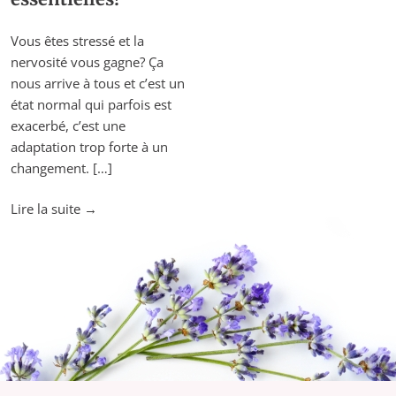
Vous êtes stressé et la
nervosité vous gagne? Ça
nous arrive à tous et c’est un
état normal qui parfois est
exacerbé, c’est une
adaptation trop forte à un
changement. […]
"Calmer
Lire la suite
→
le
stress
avec
les
huiles
essentielles!"