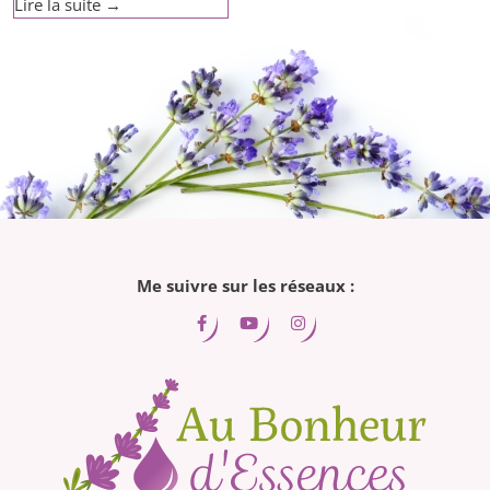
"Conférence
Lire la suite
→
Aromathérapie
–
Bordeaux
–
Professionnels
de
santé"
Me suivre sur les réseaux :