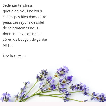
Sédentarité, stress
quotidien, vous ne vous
sentez pas bien dans votre
peau. Les rayons de soleil
de ce printemps nous
donnent envie de nous
aérer, de bouger, de garder
ou […]
"L’aromathérapie
Lire la suite
→
chez
les
sportifs
!"