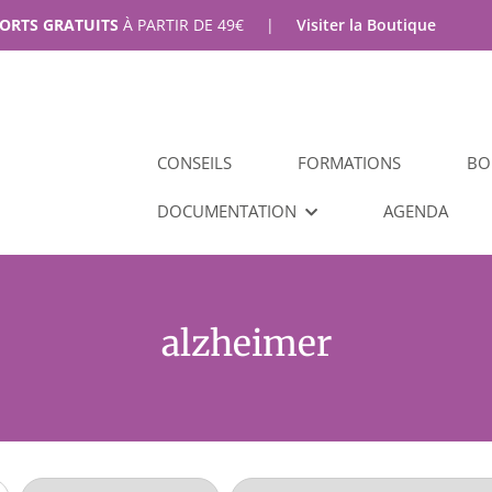
PORTS GRATUITS
À PARTIR DE
49
€
|
Visiter la Boutique
CONSEILS
FORMATIONS
BO
DOCUMENTATION
AGENDA
alzheimer