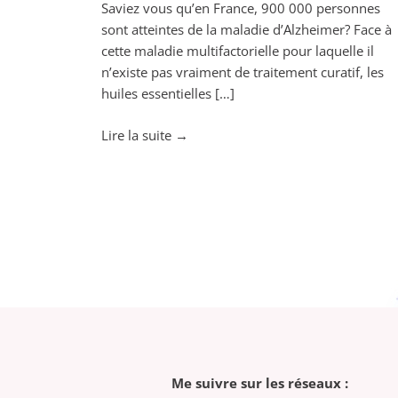
Saviez vous qu’en France, 900 000 personnes
sont atteintes de la maladie d’Alzheimer? Face à
cette maladie multifactorielle pour laquelle il
n’existe pas vraiment de traitement curatif, les
huiles essentielles […]
"Alzheimer,
Lire la suite
→
ne
laissez
pas
vos
neurones
s’envoler"
Me suivre sur les réseaux :